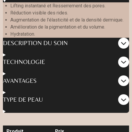
Lifting instantané et Resserrement des pores.
Réduction visible des rides.
Augmentation de l’élasticité et de la densité dermique.
Amélioration de la pigmentation et du volume.
Hydratation.
DESCRIPTION DU SOIN
TECHNOLOGIE
AVANTAGES
TYPE DE PEAU
Produit
Prix